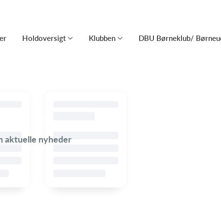
er
Holdoversigt
Klubben
DBU Børneklub/ Børneud
en aktuelle nyheder