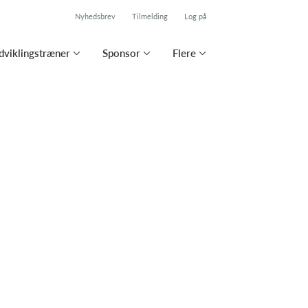
Nyhedsbrev
Tilmelding
Log på
viklingstræner
Sponsor
Flere