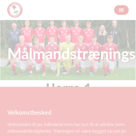
Målmandstrænings
Velkomstbesked
Velkommen til jer målmænd som har lyst til at udvikle jeres
målmandsfærdigheder. Træningen vil være bygget op om jer