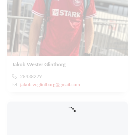
Jakob Wester Glintborg
28438229
jakob.w.glintborg@gmail.com