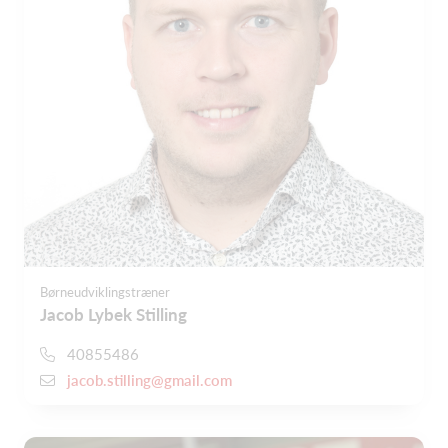
Børneudviklingstræner
Jacob Lybek Stilling
40855486
jacob.stilling@gmail.com