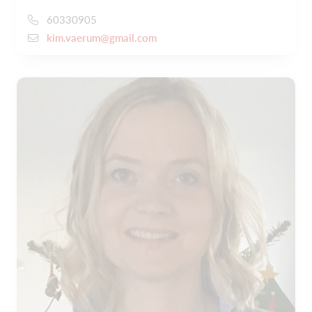
60330905
kim.vaerum@gmail.com